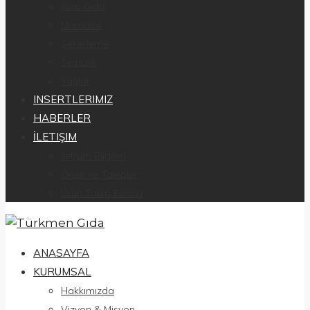
Kuru Gıda
Mamalar
Şekerleme
Temizlik
Yağlar
INSERTLERIMIZ
HABERLER
İLETIŞIM
İletişim Bilgileri
Öneri ve Talepler
Ürün Talep Formu
ANASAYFA
KURUMSAL
Hakkımızda
Vizyon & Misyon