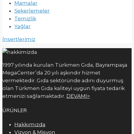
Mamalar
Şekerlemeler
Temizlik
Yağlar
İnsertlerimiz
1997 yılında kurulan Türkmen Gıda, Bayrampaşa
MegaCenter’da 20 yılı aşkındır hizmet
vermektedir. Gıda sektöründe adını duyurmuş
olan Türkmen Gıda kaliteyi uygun fiyata tedarik
etmenizi sağlamaktadır.
DEVAMI>
ÜRÜNLER
Hakkımızda
Vizyon & Misyon