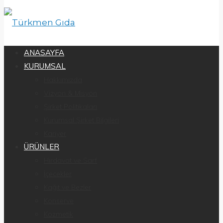
ANASAYFA
KURUMSAL
Hakkımızda
Vizyon & Misyon
Şirket Politikaları
Kurumsal Şirket Bilgileri
Kariyer
ÜRÜNLER
Hırdavat ve Sarf
İçecekler
Kağıt ve Bezler
Konserve
Kozmetik