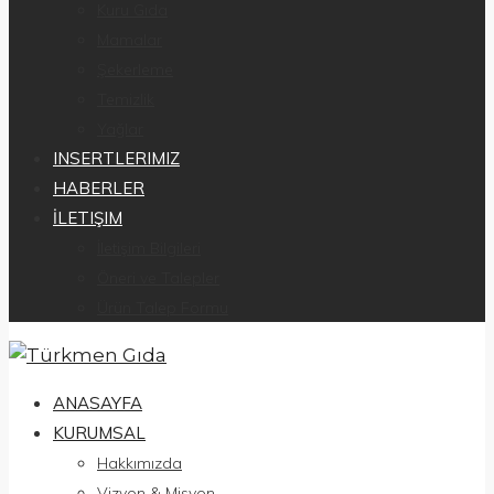
Kuru Gıda
Mamalar
Şekerleme
Temizlik
Yağlar
INSERTLERIMIZ
HABERLER
İLETIŞIM
İletişim Bilgileri
Öneri ve Talepler
Ürün Talep Formu
ANASAYFA
KURUMSAL
Hakkımızda
Vizyon & Misyon