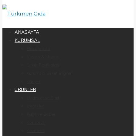
ANASAYFA
KURUMSAL
Hakkımızda
Vizyon & Misyon
Şirket Politikaları
Kurumsal Şirket Bilgileri
Kariyer
ÜRÜNLER
Hırdavat ve Sarf
İçecekler
Kağıt ve Bezler
Konserve
Kozmetik