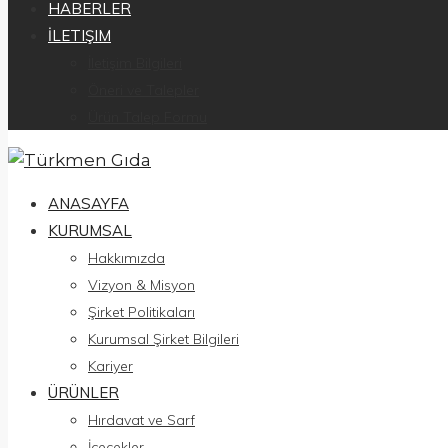
HABERLER
İLETIŞIM
İletişim Bilgileri
Öneri ve Talepler
Ürün Talep Formu
ANASAYFA
KURUMSAL
Hakkımızda
Vizyon & Misyon
Şirket Politikaları
Kurumsal Şirket Bilgileri
Kariyer
ÜRÜNLER
Hırdavat ve Sarf
İçecekler