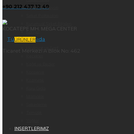
+90 212 437 12 49
Vizyon & Misyon
Şirket Politikaları
Kurumsal Şirket Bilgileri
KOCATEPE MH. MEGA CENTER
Kariyer
ÜRÜNLER
Hırdavat ve Sarf
Ticaret Merkezi A Blok No: 462
İçecekler
Kağıt ve Bezler
Konserve
Kozmetik
Kuru Gıda
Mamalar
Şekerleme
Temizlik
Yağlar
INSERTLERIMIZ