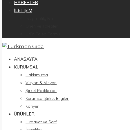
HABERLER
İLETIŞIM
İletişim Bilgileri
Öneri ve Talepler
Ürün Talep Formu
ANASAYFA
KURUMSAL
Hakkımızda
Vizyon & Misyon
Şirket Politikaları
Kurumsal Şirket Bilgileri
Kariyer
ÜRÜNLER
Hırdavat ve Sarf
İçecekler