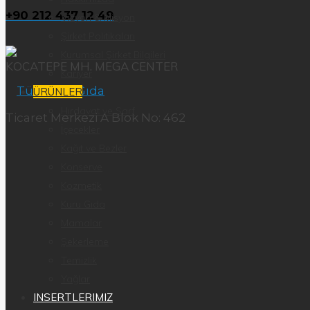
+90 212 437 12 49
Vizyon & Misyon
Şirket Politikaları
Kurumsal Şirket Bilgileri
KOCATEPE MH. MEGA CENTER
Kariyer
ÜRÜNLER
Hırdavat ve Sarf
Ticaret Merkezi A Blok No: 462
İçecekler
Kağıt ve Bezler
Konserve
Kozmetik
Kuru Gıda
Mamalar
Şekerleme
Temizlik
Yağlar
INSERTLERIMIZ