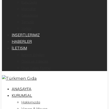
Kuru Gıda
Mamalar
Şekerleme
Temizlik
Yağlar
INSERTLERIMIZ
HABERLER
İLETIŞIM
İletişim Bilgileri
Öneri ve Talepler
Ürün Talep Formu
ANASAYFA
KURUMSAL
Hakkımızda
Vizyon & Misyon