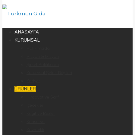
ANASAYFA
KURUMSAL
Hakkımızda
Vizyon & Misyon
Şirket Politikaları
Kurumsal Şirket Bilgileri
Kariyer
ÜRÜNLER
Hırdavat ve Sarf
İçecekler
Kağıt ve Bezler
Konserve
Kozmetik