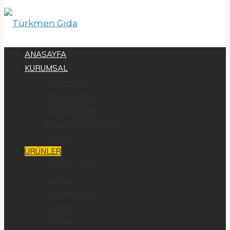
ANASAYFA
KURUMSAL
Hakkımızda
Vizyon & Misyon
Şirket Politikaları
Kurumsal Şirket Bilgileri
Kariyer
ÜRÜNLER
Hırdavat ve Sarf
İçecekler
Kağıt ve Bezler
Konserve
Kozmetik