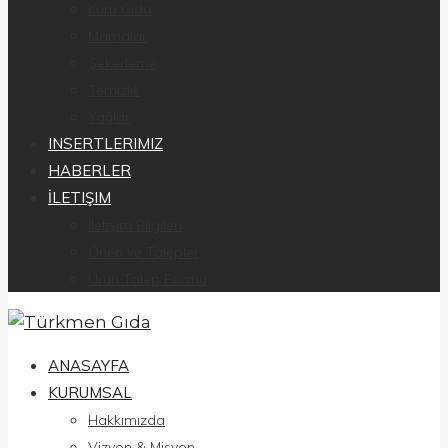
Kuru Gıda
Mamalar
Şekerleme
Temizlik
Yağlar
INSERTLERIMIZ
HABERLER
İLETIŞIM
İletişim Bilgileri
Öneri ve Talepler
Ürün Talep Formu
ANASAYFA
KURUMSAL
Hakkımızda
Vizyon & Misyon