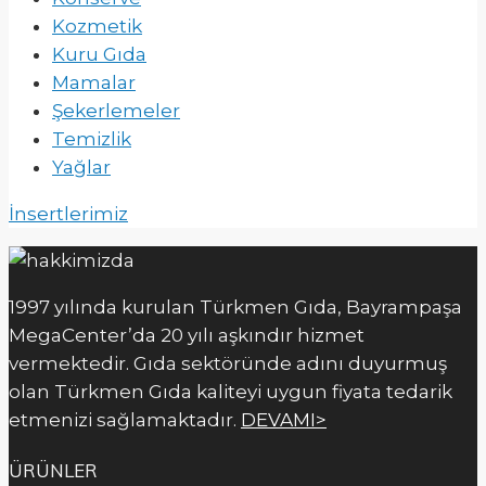
Kozmetik
Kuru Gıda
Mamalar
Şekerlemeler
Temizlik
Yağlar
İnsertlerimiz
1997 yılında kurulan Türkmen Gıda, Bayrampaşa
MegaCenter’da 20 yılı aşkındır hizmet
vermektedir. Gıda sektöründe adını duyurmuş
olan Türkmen Gıda kaliteyi uygun fiyata tedarik
etmenizi sağlamaktadır.
DEVAMI>
ÜRÜNLER