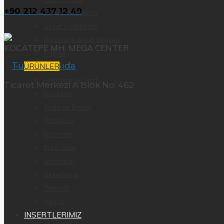
+90 212 437 12 49
Vizyon & Misyon
Şirket Politikaları
Kurumsal Şirket Bilgileri
KOCATEPE MH. MEGA CENTER
Kariyer
ÜRÜNLER
Hırdavat ve Sarf
Ticaret Merkezi A Blok No: 462
İçecekler
Kağıt ve Bezler
Konserve
Kozmetik
Kuru Gıda
Mamalar
Şekerleme
Temizlik
Yağlar
INSERTLERIMIZ