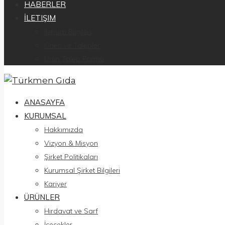
HABERLER
İLETIŞIM
İletişim Bilgileri
Öneri ve Talepler
Ürün Talep Formu
ANASAYFA
KURUMSAL
Hakkımızda
Vizyon & Misyon
Şirket Politikaları
Kurumsal Şirket Bilgileri
Kariyer
ÜRÜNLER
Hırdavat ve Sarf
İçecekler