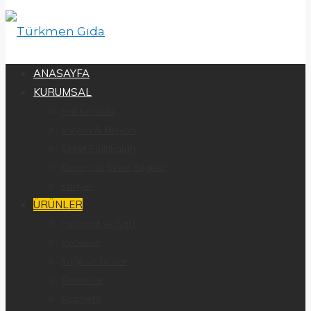
ANASAYFA
KURUMSAL
Hakkımızda
Vizyon & Misyon
Şirket Politikaları
Kurumsal Şirket Bilgileri
Kariyer
ÜRÜNLER
Hırdavat ve Sarf
İçecekler
Kağıt ve Bezler
Konserve
Kozmetik