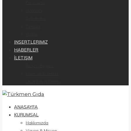
Kuru Gıda
Mamalar
Şekerleme
Temizlik
Yağlar
INSERTLERIMIZ
HABERLER
İLETIŞIM
İletişim Bilgileri
Öneri ve Talepler
Ürün Talep Formu
ANASAYFA
KURUMSAL
Hakkımızda
Vizyon & Misyon