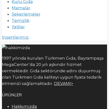
Kuru Gıda
Mamalar
Şekerlemeler
Temizlik
Yağlar
İnsertlerimiz
1997 yılında kurulan Türkmen Gıda, Bayrampaşa
MegaCenter’da 20 yılı aşkındır hizmet
vermektedir. Gıda sektöründe adını duyurmuş
olan Türkmen Gıda kaliteyi uygun fiyata tedarik
etmenizi sağlamaktadır.
DEVAMI>
ÜRÜNLER
Hakkımızda