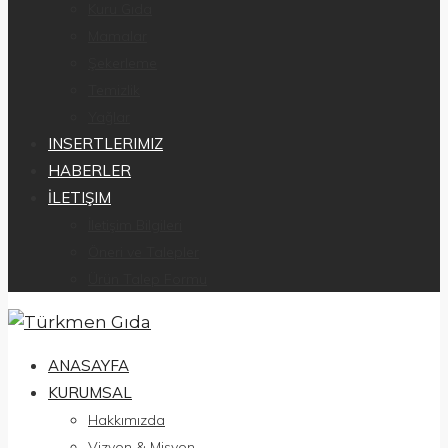
Kuru Gıda
Mamalar
Şekerleme
Temizlik
Yağlar
INSERTLERIMIZ
HABERLER
İLETIŞIM
İletişim Bilgileri
Öneri ve Talepler
Ürün Talep Formu
ANASAYFA
KURUMSAL
Hakkımızda
Vizyon & Misyon