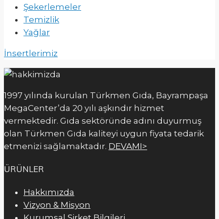
Şekerlemeler
Temizlik
Yağlar
İnsertlerimiz
1997 yılında kurulan Türkmen Gıda, Bayrampaşa
MegaCenter’da 20 yılı aşkındır hizmet
vermektedir. Gıda sektöründe adını duyurmuş
olan Türkmen Gıda kaliteyi uygun fiyata tedarik
etmenizi sağlamaktadır.
DEVAMI>
ÜRÜNLER
Hakkımızda
Vizyon & Misyon
Kurumsal Şirket Bilgileri