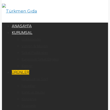
ANASAYFA
KURUMSAL
Hakkımızda
Vizyon & Misyon
Şirket Politikaları
Kurumsal Şirket Bilgileri
Kariyer
ÜRÜNLER
Hırdavat ve Sarf
İçecekler
Kağıt ve Bezler
Konserve
Kozmetik