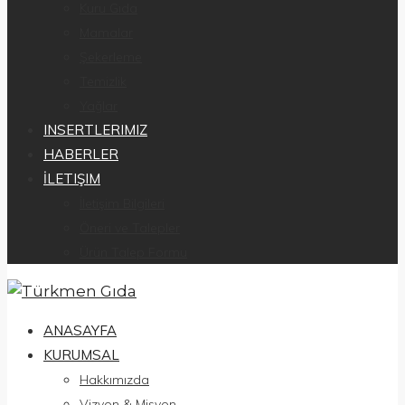
Kuru Gıda
Mamalar
Şekerleme
Temizlik
Yağlar
INSERTLERIMIZ
HABERLER
İLETIŞIM
İletişim Bilgileri
Öneri ve Talepler
Ürün Talep Formu
ANASAYFA
KURUMSAL
Hakkımızda
Vizyon & Misyon