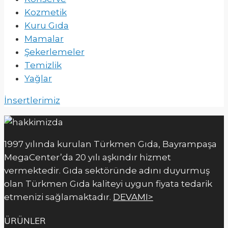
Kozmetik
Kuru Gıda
Mamalar
Şekerlemeler
Temizlik
Yağlar
İnsertlerimiz
1997 yılında kurulan Türkmen Gıda, Bayrampaşa
MegaCenter’da 20 yılı aşkındır hizmet
vermektedir. Gıda sektöründe adını duyurmuş
olan Türkmen Gıda kaliteyi uygun fiyata tedarik
etmenizi sağlamaktadır.
DEVAMI>
ÜRÜNLER