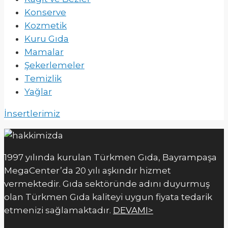
Konserve
Kozmetik
Kuru Gıda
Mamalar
Şekerlemeler
Temizlik
Yağlar
İnsertlerimiz
1997 yılında kurulan Türkmen Gıda, Bayrampaşa
MegaCenter’da 20 yılı aşkındır hizmet
vermektedir. Gıda sektöründe adını duyurmuş
olan Türkmen Gıda kaliteyi uygun fiyata tedarik
etmenizi sağlamaktadır.
DEVAMI>