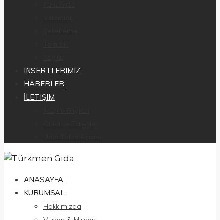
Kuru Gıda
Mamalar
Şekerleme
Temizlik
Yağlar
INSERTLERIMIZ
HABERLER
İLETIŞIM
İletişim Bilgileri
Öneri ve Talepler
Ürün Talep Formu
ANASAYFA
KURUMSAL
Hakkımızda
Vizyon & Misyon