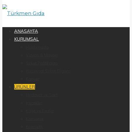
ANASAYFA
KURUMSAL
Hakkımızda
Vizyon & Misyon
Şirket Politikaları
Kurumsal Şirket Bilgileri
Kariyer
ÜRÜNLER
Hırdavat ve Sarf
İçecekler
Kağıt ve Bezler
Konserve
Kozmetik