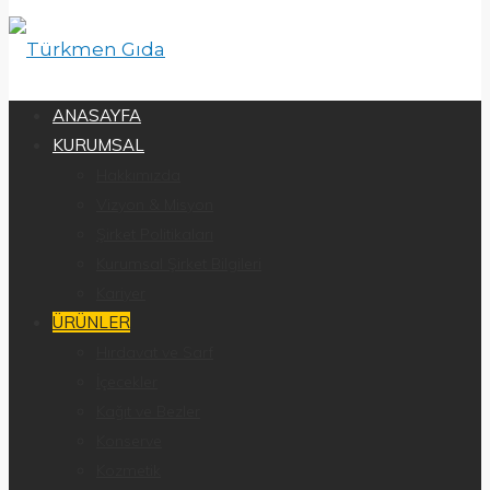
ANASAYFA
KURUMSAL
Hakkımızda
Vizyon & Misyon
Şirket Politikaları
Kurumsal Şirket Bilgileri
Kariyer
ÜRÜNLER
Hırdavat ve Sarf
İçecekler
Kağıt ve Bezler
Konserve
Kozmetik