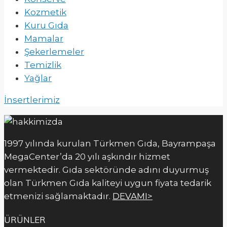
Kozmetik
Kuru Gıda
Mamalar
Şekerlemeler
Temizlik
Yağlar
İnsertlerimiz
1997 yılında kurulan Türkmen Gıda, Bayrampaşa
MegaCenter’da 20 yılı aşkındır hizmet
vermektedir. Gıda sektöründe adını duyurmuş
olan Türkmen Gıda kaliteyi uygun fiyata tedarik
etmenizi sağlamaktadır.
DEVAMI>
ÜRÜNLER