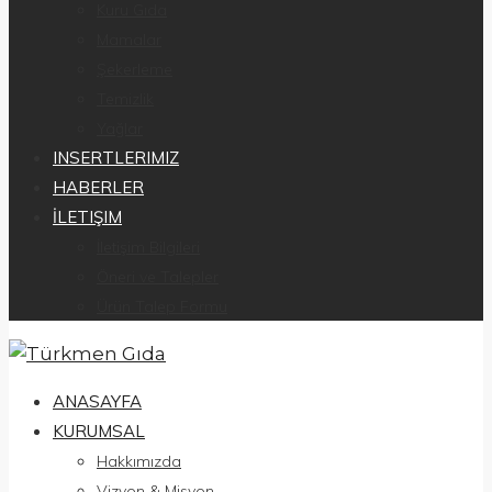
Kuru Gıda
Mamalar
Şekerleme
Temizlik
Yağlar
INSERTLERIMIZ
HABERLER
İLETIŞIM
İletişim Bilgileri
Öneri ve Talepler
Ürün Talep Formu
ANASAYFA
KURUMSAL
Hakkımızda
Vizyon & Misyon