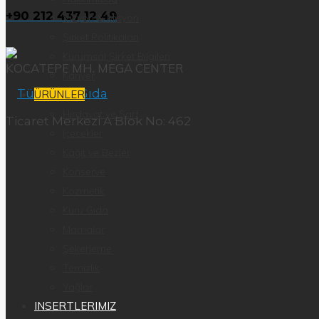
+90 212 437 12 49
Vizyon & Misyon
Şirket Politikaları
Kurumsal Şirket Bilgileri
KOCATEPE MH. MEGA CENTER
Kariyer
ÜRÜNLER
Hırdavat ve Sarf
Ticaret Merkezi A Blok No: 462
İçecekler
Kağıt ve Bezler
Konserve
Kozmetik
Kuru Gıda
Mamalar
Şekerleme
Temizlik
Yağlar
INSERTLERIMIZ