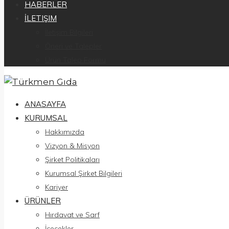
HABERLER
İLETIŞIM
İletişim Bilgileri
Öneri ve Talepler
Ürün Talep Formu
ANASAYFA
KURUMSAL
Hakkımızda
Vizyon & Misyon
Şirket Politikaları
Kurumsal Şirket Bilgileri
Kariyer
ÜRÜNLER
Hırdavat ve Sarf
İçecekler