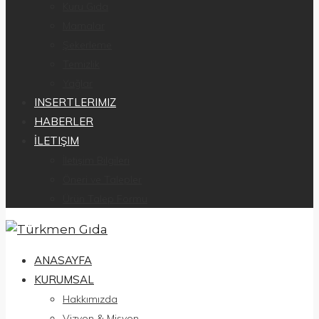
Kuru Gıda
Mamalar
Şekerleme
Temizlik
Yağlar
INSERTLERIMIZ
HABERLER
İLETIŞIM
İletişim Bilgileri
Öneri ve Talepler
Ürün Talep Formu
ANASAYFA
KURUMSAL
Hakkımızda
Vizyon & Misyon