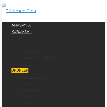
ANASAYFA
KURUMSAL
Hakkımızda
Vizyon & Misyon
Şirket Politikaları
Kurumsal Şirket Bilgileri
Kariyer
ÜRÜNLER
Hırdavat ve Sarf
İçecekler
Kağıt ve Bezler
Konserve
Kozmetik