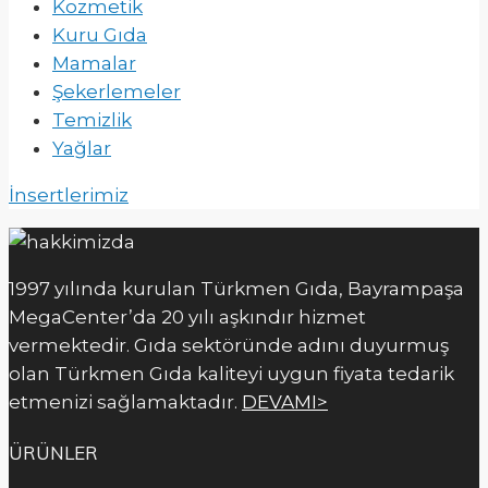
Kozmetik
Kuru Gıda
Mamalar
Şekerlemeler
Temizlik
Yağlar
İnsertlerimiz
1997 yılında kurulan Türkmen Gıda, Bayrampaşa
MegaCenter’da 20 yılı aşkındır hizmet
vermektedir. Gıda sektöründe adını duyurmuş
olan Türkmen Gıda kaliteyi uygun fiyata tedarik
etmenizi sağlamaktadır.
DEVAMI>
ÜRÜNLER