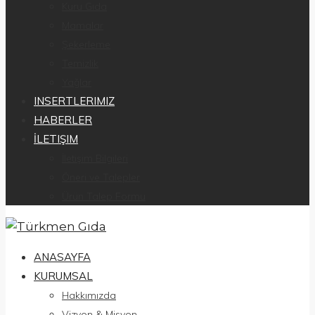
Kuru Gıda
Mamalar
Şekerleme
Temizlik
Yağlar
INSERTLERIMIZ
HABERLER
İLETIŞIM
İletişim Bilgileri
Öneri ve Talepler
Ürün Talep Formu
ANASAYFA
KURUMSAL
Hakkımızda
Vizyon & Misyon