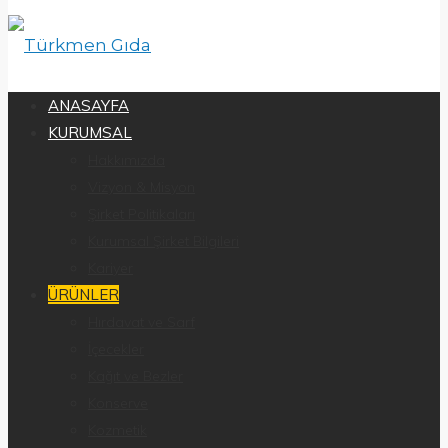
ANASAYFA
KURUMSAL
Hakkımızda
Vizyon & Misyon
Şirket Politikaları
Kurumsal Şirket Bilgileri
Kariyer
ÜRÜNLER
Hırdavat ve Sarf
İçecekler
Kağıt ve Bezler
Konserve
Kozmetik