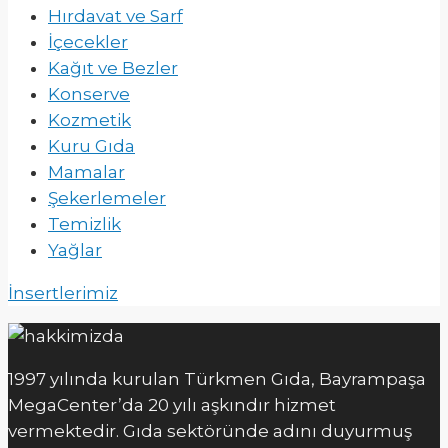
Hırdavat ve Sarf
İçecekler
Kağıt ve Bezler
Konserve
Kozmetik
Kuru Gıda
Mamalar
Şekerlemeler
Temizlik
Yağlar
İnsertlerimiz
1997 yılında kurulan Türkmen Gıda, Bayrampaşa
MegaCenter’da 20 yılı aşkındır hizmet
vermektedir. Gıda sektöründe adını duyurmuş