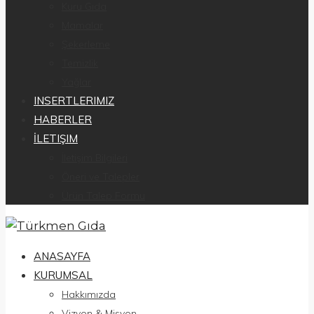
Kuru Gıda
Mamalar
Şekerleme
Temizlik
Yağlar
INSERTLERIMIZ
HABERLER
İLETIŞIM
İletişim Bilgileri
Öneri ve Talepler
Ürün Talep Formu
ANASAYFA
KURUMSAL
Hakkımızda
Vizyon & Misyon