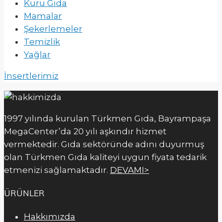
Kuru Gıda
Mamalar
Şekerlemeler
Temizlik
Yağlar
İnsertlerimiz
1997 yılında kurulan Türkmen Gıda, Bayrampaşa
MegaCenter’da 20 yılı aşkındır hizmet
vermektedir. Gıda sektöründe adını duyurmuş
olan Türkmen Gıda kaliteyi uygun fiyata tedarik
etmenizi sağlamaktadır.
DEVAMI>
ÜRÜNLER
Hakkımızda