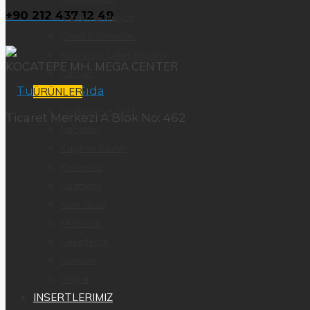
+90 212 437 12 49
Vizyon & Misyon
Şirket Politikaları
Kurumsal Şirket Bilgileri
KOCATEPE MH. MEGA CENTER
Kariyer
ÜRÜNLER
Hırdavat ve Sarf
Ticaret Merkezi A Blok No: 462
İçecekler
Kağıt ve Bezler
Konserve
Kozmetik
Kuru Gıda
Mamalar
Şekerleme
Temizlik
Yağlar
INSERTLERIMIZ