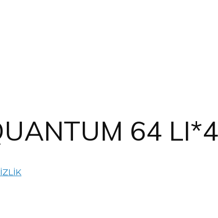
QUANTUM 64 LI*
İZLİK