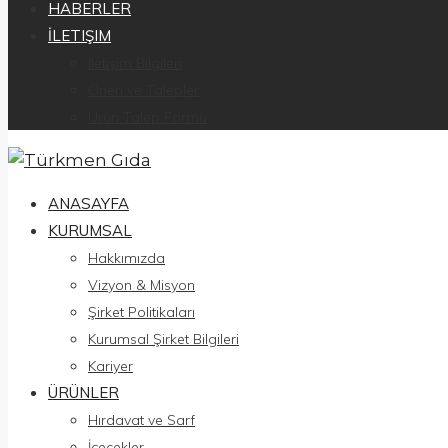
HABERLER
İLETIŞIM
İletişim Bilgileri
Öneri ve Talepler
Ürün Talep Formu
ANASAYFA
KURUMSAL
Hakkımızda
Vizyon & Misyon
Şirket Politikaları
Kurumsal Şirket Bilgileri
Kariyer
ÜRÜNLER
Hırdavat ve Sarf
İçecekler