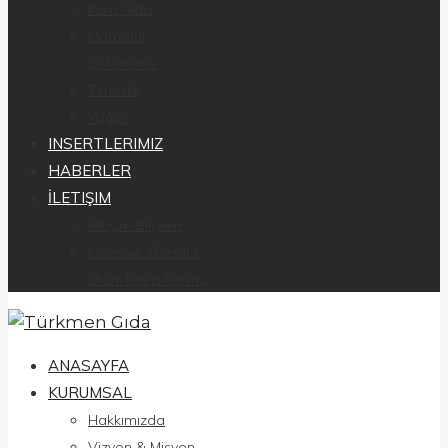
Kuru Gıda
Mamalar
Şekerleme
Temizlik
Yağlar
INSERTLERIMIZ
HABERLER
İLETIŞIM
İletişim Bilgileri
Öneri ve Talepler
Ürün Talep Formu
ANASAYFA
KURUMSAL
Hakkımızda
Vizyon & Misyon