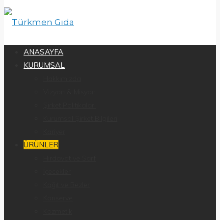
ANASAYFA
KURUMSAL
Hakkımızda
Vizyon & Misyon
Şirket Politikaları
Kurumsal Şirket Bilgileri
Kariyer
ÜRÜNLER
Hırdavat ve Sarf
İçecekler
Kağıt ve Bezler
Konserve
Kozmetik