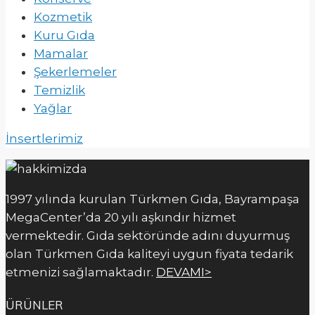
Kozmetik
Kuru Gıda
Mamalar
Şekerlemeler
Temizlik
Yağlar
İnsertlerimiz
1997 yılında kurulan Türkmen Gıda, Bayrampaşa
MegaCenter’da 20 yılı aşkındır hizmet
vermektedir. Gıda sektöründe adını duyurmuş
olan Türkmen Gıda kaliteyi uygun fiyata tedarik
etmenizi sağlamaktadır.
DEVAMI>
ÜRÜNLER