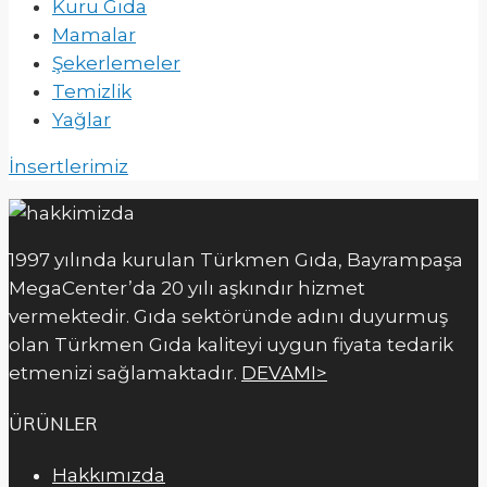
Kuru Gıda
Mamalar
Şekerlemeler
Temizlik
Yağlar
İnsertlerimiz
1997 yılında kurulan Türkmen Gıda, Bayrampaşa
MegaCenter’da 20 yılı aşkındır hizmet
vermektedir. Gıda sektöründe adını duyurmuş
olan Türkmen Gıda kaliteyi uygun fiyata tedarik
etmenizi sağlamaktadır.
DEVAMI>
ÜRÜNLER
Hakkımızda