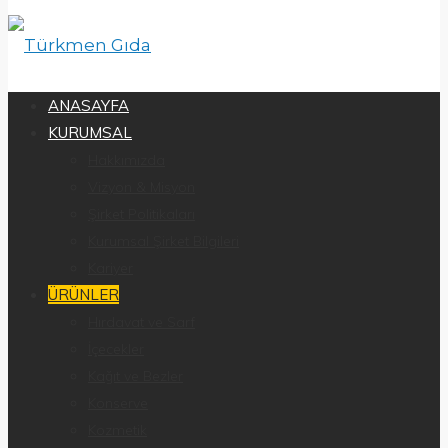
ANASAYFA
KURUMSAL
Hakkımızda
Vizyon & Misyon
Şirket Politikaları
Kurumsal Şirket Bilgileri
Kariyer
ÜRÜNLER
Hırdavat ve Sarf
İçecekler
Kağıt ve Bezler
Konserve
Kozmetik