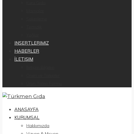
Kuru Gıda
Mamalar
Şekerleme
Temizlik
Yağlar
INSERTLERIMIZ
HABERLER
İLETIŞIM
İletişim Bilgileri
Öneri ve Talepler
Ürün Talep Formu
ANASAYFA
KURUMSAL
Hakkımızda
Vizyon & Misyon