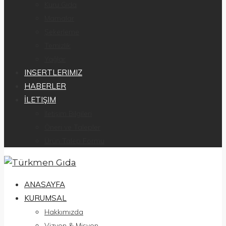
Kuru Gıda
Mamalar
Şekerleme
Temizlik
Yağlar
INSERTLERIMIZ
HABERLER
İLETIŞIM
İletişim Bilgileri
Öneri ve Talepler
Ürün Talep Formu
ANASAYFA
KURUMSAL
Hakkımızda
Vizyon & Misyon