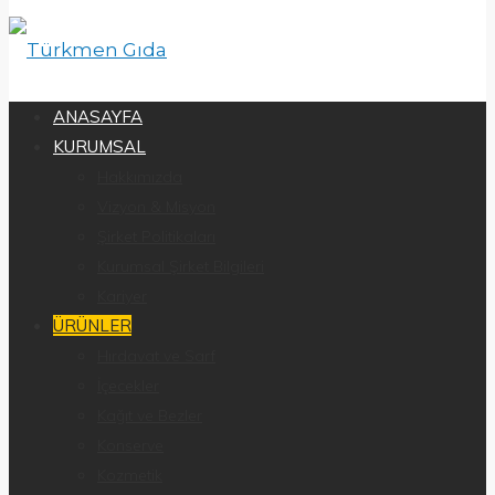
ANASAYFA
KURUMSAL
Hakkımızda
Vizyon & Misyon
Şirket Politikaları
Kurumsal Şirket Bilgileri
Kariyer
ÜRÜNLER
Hırdavat ve Sarf
İçecekler
Kağıt ve Bezler
Konserve
Kozmetik