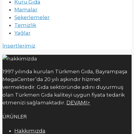
Kuru Gıda
Mamalar
Şekerlemeler
Temizlik
Yağlar
İnsertlerimiz
1997 yılında kurulan Türkmen Gıda, Bayrampaşa
MegaCenter’da 20 yılı aşkındır hizmet
vermektedir. Gıda sektöründe adını duyurmuş
olan Türkmen Gıda kaliteyi uygun fiyata tedarik
etmenizi sağlamaktadır.
DEVAMI>
ÜRÜNLER
Hakkımızda