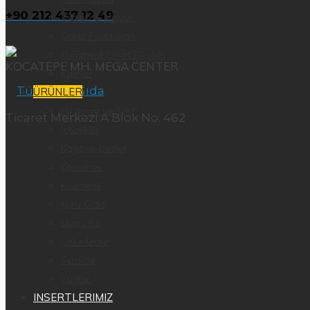
+90 212 437 12 49
Vizyon & Misyon
Şirket Politikaları
Kurumsal Şirket Bilgileri
KOCATEPE MH. MEGA CENTER
Kariyer
ÜRÜNLER
Hırdavat ve Sarf
Ticaret Merkezi A Blok No: 462
İçecekler
Kağıt ve Bezler
Konserve
Kozmetik
Kuru Gıda
Mamalar
Şekerleme
Temizlik
Yağlar
INSERTLERIMIZ