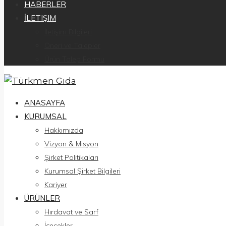
HABERLER
İLETIŞIM
İletişim Bilgileri
Öneri ve Talepler
Ürün Talep Formu
ANASAYFA
KURUMSAL
Hakkımızda
Vizyon & Misyon
Şirket Politikaları
Kurumsal Şirket Bilgileri
Kariyer
ÜRÜNLER
Hırdavat ve Sarf
İçecekler