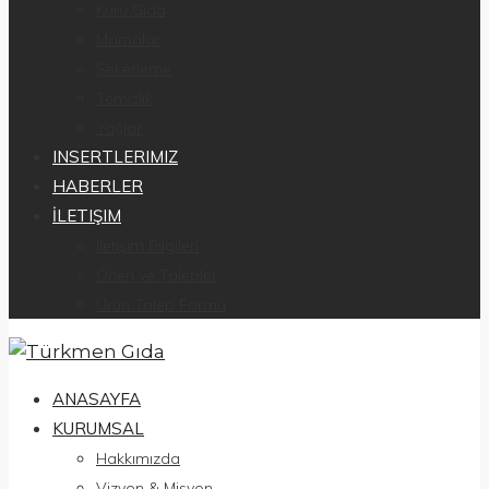
Kuru Gıda
Mamalar
Şekerleme
Temizlik
Yağlar
INSERTLERIMIZ
HABERLER
İLETIŞIM
İletişim Bilgileri
Öneri ve Talepler
Ürün Talep Formu
ANASAYFA
KURUMSAL
Hakkımızda
Vizyon & Misyon