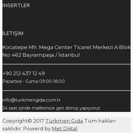
INSERTLER
İLETIŞIM
Kocatepe Mh. Mega Center Ticaret Merkezi A Blok
No: 462 Bayrampaşa / İstanbul
+90 212 437 12 49
Pazartesi - Cuma 09:00-18:00
info@turkmengida.com.tr
24 saat içinde maillerinize geri dönüş yapıyoruz
Copyright© 2017
Türkmen Gıda
Tüm hakları
saklıdır. Powerd by
Met Dijital