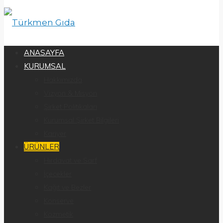
ANASAYFA
KURUMSAL
Hakkımızda
Vizyon & Misyon
Şirket Politikaları
Kurumsal Şirket Bilgileri
Kariyer
ÜRÜNLER
Hırdavat ve Sarf
İçecekler
Kağıt ve Bezler
Konserve
Kozmetik