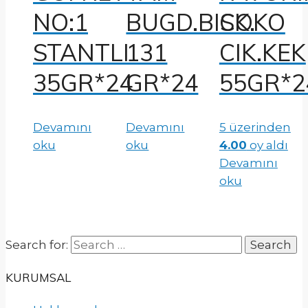
NO:1
BUGD.BISK.
COKO
STANTLI
131
CIK.KEK
35GR*24
GR*24
55GR*2
Devamını
Devamını
5 üzerinden
oku
oku
4.00
oy aldı
Devamını
oku
Search for:
KURUMSAL