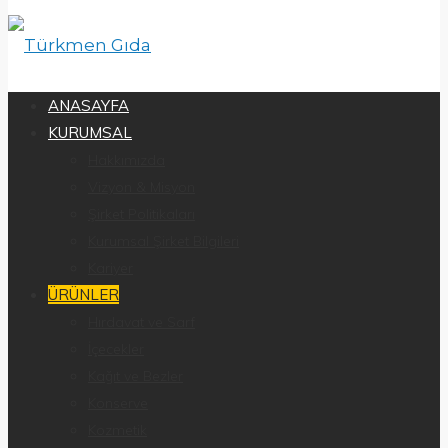
ANASAYFA
KURUMSAL
Hakkımızda
Vizyon & Misyon
Şirket Politikaları
Kurumsal Şirket Bilgileri
Kariyer
ÜRÜNLER
Hırdavat ve Sarf
İçecekler
Kağıt ve Bezler
Konserve
Kozmetik