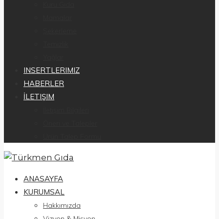
Kuru Gıda
Mamalar
Şekerleme
Temizlik
Yağlar
INSERTLERIMIZ
HABERLER
İLETIŞIM
İletişim Bilgileri
Öneri ve Talepler
Ürün Talep Formu
ANASAYFA
KURUMSAL
Hakkımızda
Vizyon & Misyon