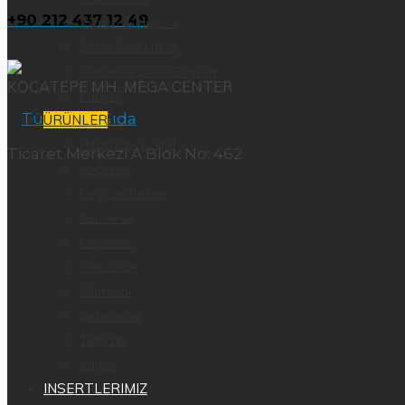
+90 212 437 12 49
Vizyon & Misyon
Şirket Politikaları
Kurumsal Şirket Bilgileri
KOCATEPE MH. MEGA CENTER
Kariyer
ÜRÜNLER
Hırdavat ve Sarf
Ticaret Merkezi A Blok No: 462
İçecekler
Kağıt ve Bezler
Konserve
Kozmetik
Kuru Gıda
Mamalar
Şekerleme
Temizlik
Yağlar
INSERTLERIMIZ