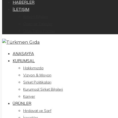
HABERLER
İLETIŞIM
İletişim Bilgileri
Öneri ve Talepler
Ürün Talep Formu
ANASAYFA
KURUMSAL
Hakkımızda
Vizyon & Misyon
Şirket Politikaları
Kurumsal Şirket Bilgileri
Kariyer
ÜRÜNLER
Hırdavat ve Sarf
İçecekler