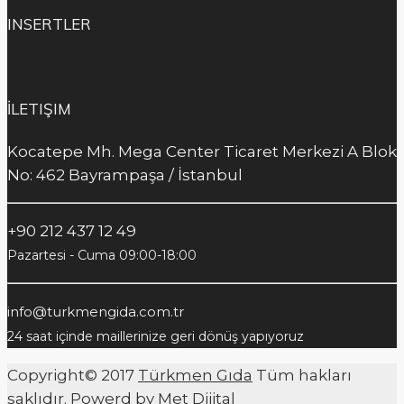
INSERTLER
İLETIŞIM
Kocatepe Mh. Mega Center Ticaret Merkezi A Blok
No: 462 Bayrampaşa / İstanbul
+90 212 437 12 49
Pazartesi - Cuma 09:00-18:00
info@turkmengida.com.tr
24 saat içinde maillerinize geri dönüş yapıyoruz
Copyright© 2017
Türkmen Gıda
Tüm hakları
saklıdır. Powerd by
Met Dijital