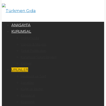
ANASAYFA
KURUMSAL
Hakkımızda
Vizyon & Misyon
Şirket Politikaları
Kurumsal Şirket Bilgileri
Kariyer
ÜRÜNLER
Hırdavat ve Sarf
İçecekler
Kağıt ve Bezler
Konserve
Kozmetik