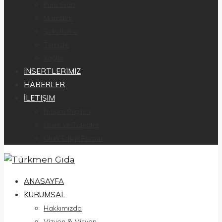
Kuru Gıda
Mamalar
Şekerleme
Temizlik
Yağlar
INSERTLERIMIZ
HABERLER
İLETIŞIM
İletişim Bilgileri
Öneri ve Talepler
Ürün Talep Formu
ANASAYFA
KURUMSAL
Hakkımızda
Vizyon & Misyon