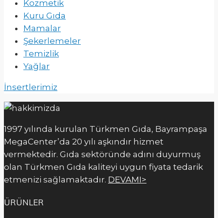
Kozmetik
Kuru Gıda
Mamalar
Şekerlemeler
Temizlik
Yağlar
İnsertlerimiz
1997 yılında kurulan Türkmen Gıda, Bayrampaşa
MegaCenter’da 20 yılı aşkındır hizmet
vermektedir. Gıda sektöründe adını duyurmuş
olan Türkmen Gıda kaliteyi uygun fiyata tedarik
etmenizi sağlamaktadır.
DEVAMI>
ÜRÜNLER