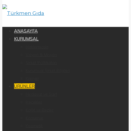
ANASAYFA
KURUMSAL
Hakkımızda
Vizyon & Misyon
Şirket Politikaları
Kurumsal Şirket Bilgileri
Kariyer
ÜRÜNLER
Hırdavat ve Sarf
İçecekler
Kağıt ve Bezler
Konserve
Kozmetik