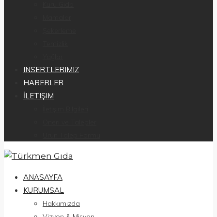
Kuru Gıda
Mamalar
Şekerleme
Temizlik
Yağlar
INSERTLERIMIZ
HABERLER
İLETIŞIM
İletişim Bilgileri
Öneri ve Talepler
Ürün Talep Formu
ANASAYFA
KURUMSAL
Hakkımızda
Vizyon & Misyon