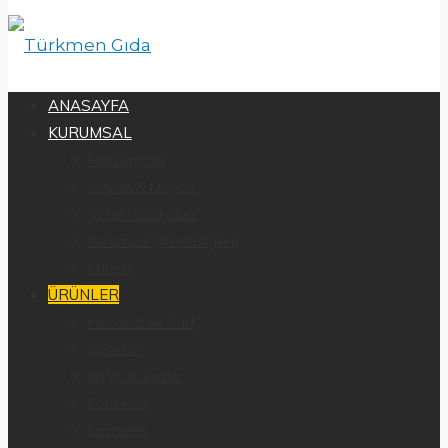
ANASAYFA
KURUMSAL
Hakkımızda
Vizyon & Misyon
Şirket Politikaları
Kurumsal Şirket Bilgileri
Kariyer
ÜRÜNLER
Hırdavat ve Sarf
İçecekler
Kağıt ve Bezler
Konserve
Kozmetik