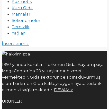
Kozmetik
Kuru Gıda
Mamalar
Şekerlemeler
Temizlik
Yağlar
İnsertlerimiz
1997 yılında kurulan Türkmen Gıda, Bayrampaşa
MegaCenter’da 20 yılı aşkındır hizmet
vermektedir. Gıda sektöründe adını duyurmuş
olan Türkmen Gıda kaliteyi uygun fiyata tedarik
etmenizi sağlamaktadır.
DEVAMI>
ÜRÜNLER