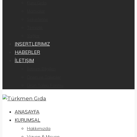
Kuru Gıda
Mamalar
Şekerleme
Temizlik
Yağlar
INSERTLERIMIZ
HABERLER
İLETIŞIM
İletişim Bilgileri
Öneri ve Talepler
Ürün Talep Formu
ANASAYFA
KURUMSAL
Hakkımızda
Vizyon & Misyon