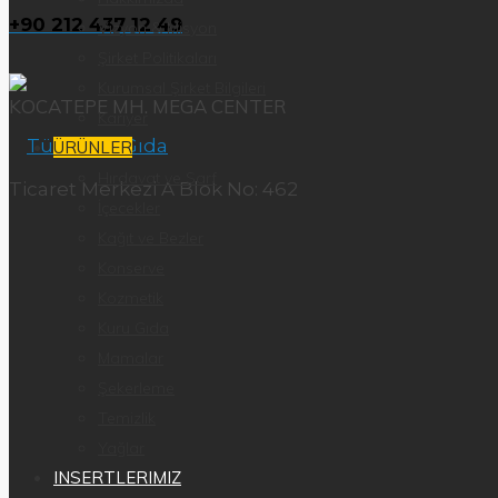
+90 212 437 12 49
Vizyon & Misyon
Şirket Politikaları
Kurumsal Şirket Bilgileri
KOCATEPE MH. MEGA CENTER
Kariyer
ÜRÜNLER
Hırdavat ve Sarf
Ticaret Merkezi A Blok No: 462
İçecekler
Kağıt ve Bezler
Konserve
Kozmetik
Kuru Gıda
Mamalar
Şekerleme
Temizlik
Yağlar
INSERTLERIMIZ