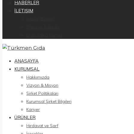
HABERLER
İLETIŞIM
İletişim Bilgileri
Öneri ve Talepler
Ürün Talep Formu
ANASAYFA
KURUMSAL
Hakkımızda
Vizyon & Misyon
Şirket Politikaları
Kurumsal Şirket Bilgileri
Kariyer
ÜRÜNLER
Hırdavat ve Sarf
İçecekler