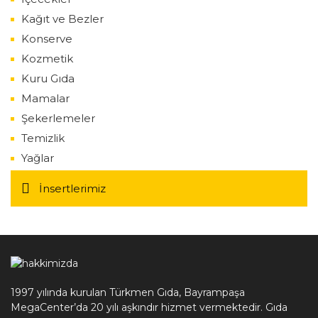
Kağıt ve Bezler
Konserve
Kozmetik
Kuru Gıda
Mamalar
Şekerlemeler
Temizlik
Yağlar
İnsertlerimiz
1997 yılında kurulan Türkmen Gıda, Bayrampaşa
MegaCenter’da 20 yılı aşkındır hizmet vermektedir. Gıda