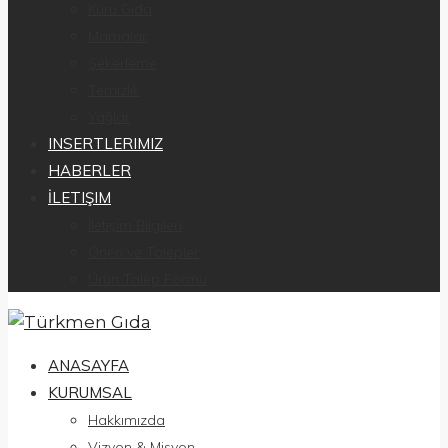
Kuru Gıda
Mamalar
Şekerleme
Temizlik
Yağlar
INSERTLERIMIZ
HABERLER
İLETIŞIM
İletişim Bilgileri
Öneri ve Talepler
Ürün Talep Formu
ANASAYFA
KURUMSAL
Hakkımızda
Vizyon & Misyon