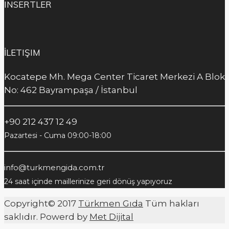
INSERTLER
İLETIŞIM
Kocatepe Mh. Mega Center Ticaret Merkezi A Blok
No: 462 Bayrampaşa / İstanbul
+90 212 437 12 49
Pazartesi - Cuma 09:00-18:00
info@turkmengida.com.tr
24 saat içinde maillerinize geri dönüş yapıyoruz
Copyright© 2017
Türkmen Gıda
Tüm hakları
saklıdır. Powerd by
Met Dijital