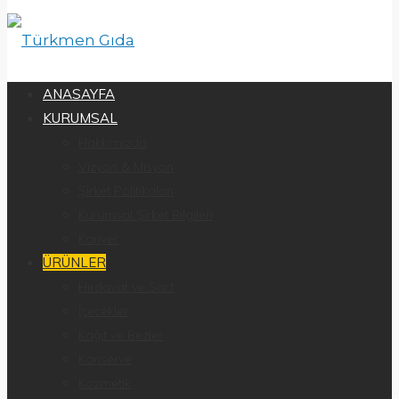
ANASAYFA
KURUMSAL
Hakkımızda
Vizyon & Misyon
Şirket Politikaları
Kurumsal Şirket Bilgileri
Kariyer
ÜRÜNLER
Hırdavat ve Sarf
İçecekler
Kağıt ve Bezler
Konserve
Kozmetik