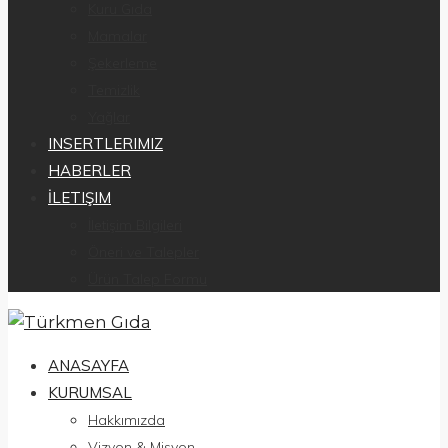
Kuru Gıda
Mamalar
Şekerleme
Temizlik
Yağlar
INSERTLERIMIZ
HABERLER
İLETIŞIM
İletişim Bilgileri
Öneri ve Talepler
Ürün Talep Formu
ANASAYFA
KURUMSAL
Hakkımızda
Vizyon & Misyon