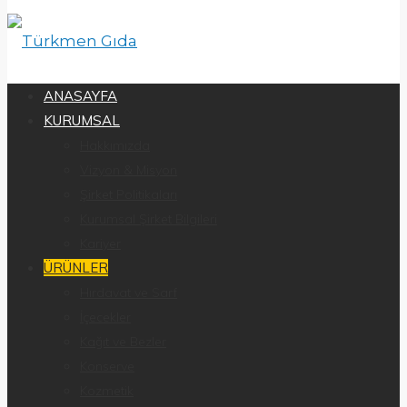
ANASAYFA
KURUMSAL
Hakkımızda
Vizyon & Misyon
Şirket Politikaları
Kurumsal Şirket Bilgileri
Kariyer
ÜRÜNLER
Hırdavat ve Sarf
İçecekler
Kağıt ve Bezler
Konserve
Kozmetik