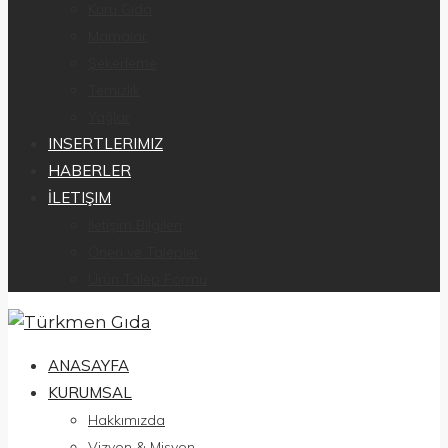
Kuru Gıda
Mamalar
Şekerleme
Temizlik
Yağlar
INSERTLERIMIZ
HABERLER
İLETIŞIM
İletişim Bilgileri
Öneri ve Talepler
Ürün Talep Formu
ANASAYFA
KURUMSAL
Hakkımızda
Vizyon & Misyon