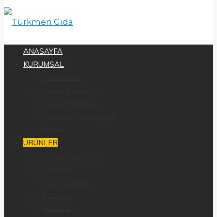
ANASAYFA
KURUMSAL
Hakkımızda
Vizyon & Misyon
Şirket Politikaları
Kurumsal Şirket Bilgileri
Kariyer
ÜRÜNLER
Hırdavat ve Sarf
İçecekler
Kağıt ve Bezler
Konserve
Kozmetik