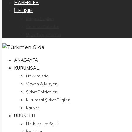
HABERLER
İLETIŞIM
İletişim Bilgileri
Öneri ve Talepler
Ürün Talep Formu
ANASAYFA
KURUMSAL
Hakkımızda
Vizyon & Misyon
Şirket Politikaları
Kurumsal Şirket Bilgileri
Kariyer
ÜRÜNLER
Hırdavat ve Sarf
İçecekler