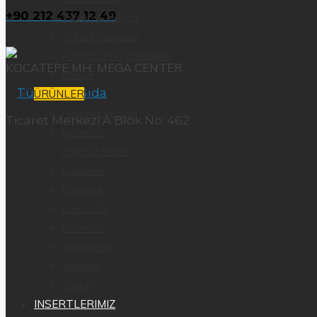
+90 212 437 12 49
Vizyon & Misyon
Şirket Politikaları
Kurumsal Şirket Bilgileri
KOCATEPE MH. MEGA CENTER
Kariyer
ÜRÜNLER
Hırdavat ve Sarf
Ticaret Merkezi A Blok No: 462
İçecekler
Kağıt ve Bezler
Konserve
Kozmetik
Kuru Gıda
Mamalar
Şekerleme
Temizlik
Yağlar
INSERTLERIMIZ