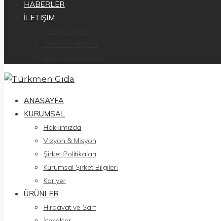
HABERLER
İLETIŞIM
İletişim Bilgileri
Öneri ve Talepler
Ürün Talep Formu
ANASAYFA
KURUMSAL
Hakkımızda
Vizyon & Misyon
Şirket Politikaları
Kurumsal Şirket Bilgileri
Kariyer
ÜRÜNLER
Hırdavat ve Sarf
İçecekler