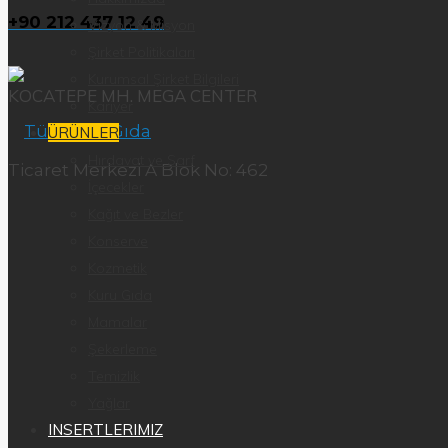
+90 212 437 12 49
Vizyon & Misyon
Şirket Politikaları
Kurumsal Şirket Bilgileri
KOCATEPE MH. MEGA CENTER
Kariyer
ÜRÜNLER
Hırdavat ve Sarf
Ticaret Merkezi A Blok No: 462
İçecekler
Kağıt ve Bezler
Konserve
Kozmetik
Kuru Gıda
Mamalar
Şekerleme
Temizlik
Yağlar
INSERTLERIMIZ