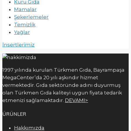
Kuru Gıda
Mamalar
Şekerlemeler
Temizlik
Yağlar
İnsertlerimiz
1997 yılında kurulan Türkmen Gıda, Bayrampaşa
MegaCenter’da 20 yılı aşkındır hizmet
vermektedir. Gıda sektöründe adını duyurmuş
olan Türkmen Gıda kaliteyi uygun fiyata tedarik
etmenizi sağlamaktadır.
DEVAMI>
ÜRÜNLER
Hakkımızda