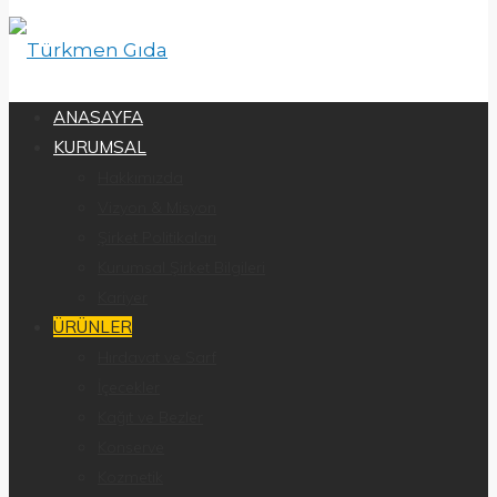
ANASAYFA
KURUMSAL
Hakkımızda
Vizyon & Misyon
Şirket Politikaları
Kurumsal Şirket Bilgileri
Kariyer
ÜRÜNLER
Hırdavat ve Sarf
İçecekler
Kağıt ve Bezler
Konserve
Kozmetik