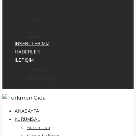
Kuru Gıda
Mamalar
Şekerleme
Temizlik
Yağlar
INSERTLERIMIZ
HABERLER
İLETIŞIM
İletişim Bilgileri
Öneri ve Talepler
Ürün Talep Formu
ANASAYFA
KURUMSAL
Hakkımızda
Vizyon & Misyon