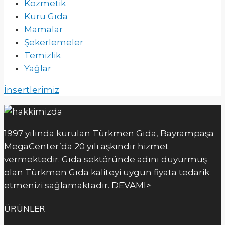
Kozmetik
Kuru Gıda
Mamalar
Şekerlemeler
Temizlik
Yağlar
İnsertlerimiz
1997 yılında kurulan Türkmen Gıda, Bayrampaşa
MegaCenter’da 20 yılı aşkındır hizmet
vermektedir. Gıda sektöründe adını duyurmuş
olan Türkmen Gıda kaliteyi uygun fiyata tedarik
etmenizi sağlamaktadır.
DEVAMI>
ÜRÜNLER