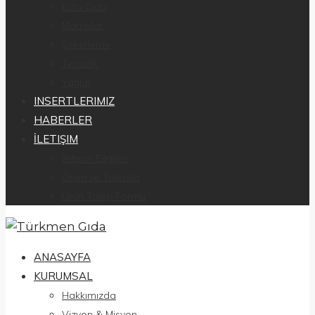
Kuru Gıda
Mamalar
Şekerleme
Temizlik
Yağlar
INSERTLERIMIZ
HABERLER
İLETIŞIM
İletişim Bilgileri
Öneri ve Talepler
Ürün Talep Formu
ANASAYFA
KURUMSAL
Hakkımızda
Vizyon & Misyon