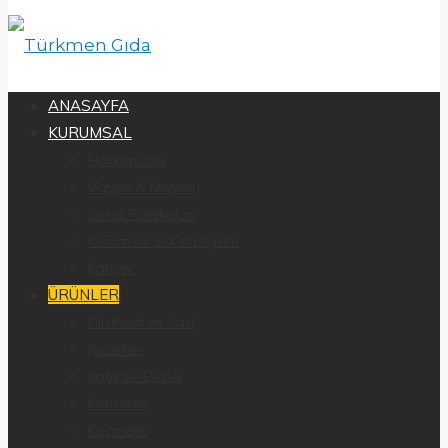
ANASAYFA
KURUMSAL
Hakkımızda
Vizyon & Misyon
Şirket Politikaları
Kurumsal Şirket Bilgileri
Kariyer
ÜRÜNLER
Hırdavat ve Sarf
İçecekler
Kağıt ve Bezler
Konserve
Kozmetik