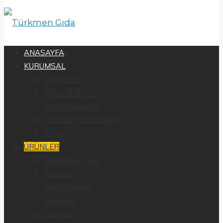
ANASAYFA
KURUMSAL
Hakkımızda
Vizyon & Misyon
Şirket Politikaları
Kurumsal Şirket Bilgileri
Kariyer
ÜRÜNLER
Hırdavat ve Sarf
İçecekler
Kağıt ve Bezler
Konserve
Kozmetik