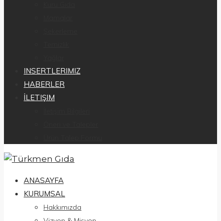
Kuru Gıda
Mamalar
Şekerleme
Temizlik
Yağlar
INSERTLERIMIZ
HABERLER
İLETIŞIM
İletişim Bilgileri
Öneri ve Talepler
Ürün Talep Formu
ANASAYFA
KURUMSAL
Hakkımızda
Vizyon & Misyon