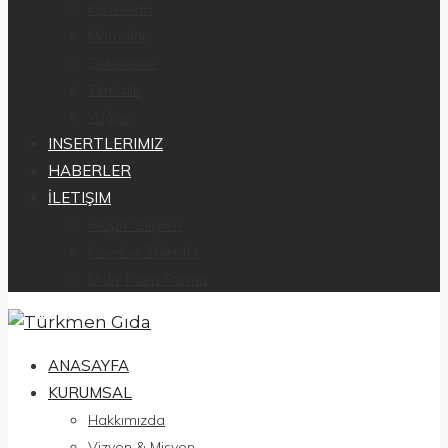
Kuru Gıda
Mamalar
Şekerleme
Temizlik
Yağlar
INSERTLERIMIZ
HABERLER
İLETIŞIM
İletişim Bilgileri
Öneri ve Talepler
Ürün Talep Formu
ANASAYFA
KURUMSAL
Hakkımızda
Vizyon & Misyon