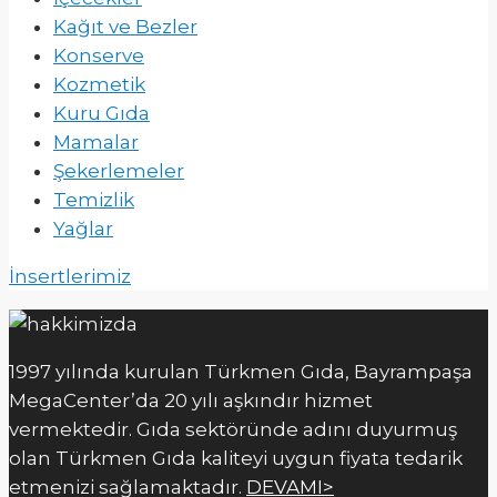
Kağıt ve Bezler
Konserve
Kozmetik
Kuru Gıda
Mamalar
Şekerlemeler
Temizlik
Yağlar
İnsertlerimiz
1997 yılında kurulan Türkmen Gıda, Bayrampaşa
MegaCenter’da 20 yılı aşkındır hizmet
vermektedir. Gıda sektöründe adını duyurmuş
olan Türkmen Gıda kaliteyi uygun fiyata tedarik
etmenizi sağlamaktadır.
DEVAMI>