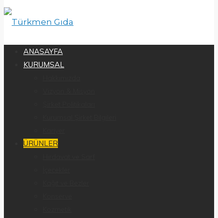
ANASAYFA
KURUMSAL
Hakkımızda
Vizyon & Misyon
Şirket Politikaları
Kurumsal Şirket Bilgileri
Kariyer
ÜRÜNLER
Hırdavat ve Sarf
İçecekler
Kağıt ve Bezler
Konserve
Kozmetik