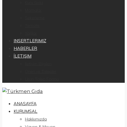
Kuru Gıda
Mamalar
Şekerleme
Temizlik
Yağlar
INSERTLERIMIZ
HABERLER
İLETIŞIM
İletişim Bilgileri
Öneri ve Talepler
Ürün Talep Formu
ANASAYFA
KURUMSAL
Hakkımızda
Vizyon & Misyon