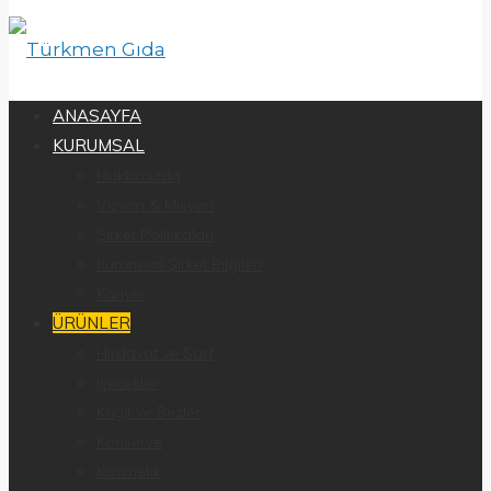
ANASAYFA
KURUMSAL
Hakkımızda
Vizyon & Misyon
Şirket Politikaları
Kurumsal Şirket Bilgileri
Kariyer
ÜRÜNLER
Hırdavat ve Sarf
İçecekler
Kağıt ve Bezler
Konserve
Kozmetik