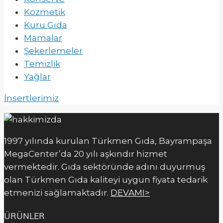
Kozmetik
Kuru Gıda
Mamalar
Şekerlemeler
Temizlik
Yağlar
İnsertlerimiz
1997 yılında kurulan Türkmen Gıda, Bayrampaşa
MegaCenter’da 20 yılı aşkındır hizmet
vermektedir. Gıda sektöründe adını duyurmuş
olan Türkmen Gıda kaliteyi uygun fiyata tedarik
etmenizi sağlamaktadır.
DEVAMI>
ÜRÜNLER