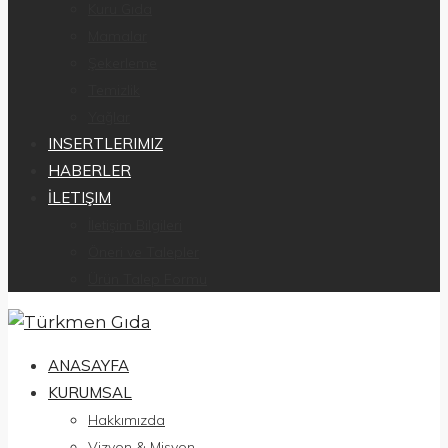
Kuru Gıda
Mamalar
Şekerleme
Temizlik
Yağlar
INSERTLERIMIZ
HABERLER
İLETIŞIM
İletişim Bilgileri
Öneri ve Talepler
Ürün Talep Formu
ANASAYFA
KURUMSAL
Hakkımızda
Vizyon & Misyon