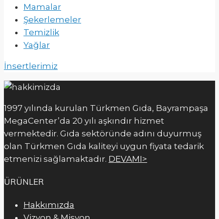
Mamalar
Şekerlemeler
Temizlik
Yağlar
İnsertlerimiz
1997 yılında kurulan Türkmen Gıda, Bayrampaşa
MegaCenter’da 20 yılı aşkındır hizmet
vermektedir. Gıda sektöründe adını duyurmuş
olan Türkmen Gıda kaliteyi uygun fiyata tedarik
etmenizi sağlamaktadır.
DEVAMI>
ÜRÜNLER
Hakkımızda
Vizyon & Misyon