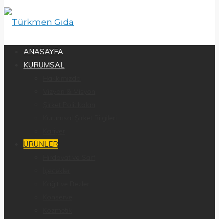
ANASAYFA
KURUMSAL
Hakkımızda
Vizyon & Misyon
Şirket Politikaları
Kurumsal Şirket Bilgileri
Kariyer
ÜRÜNLER
Hırdavat ve Sarf
İçecekler
Kağıt ve Bezler
Konserve
Kozmetik