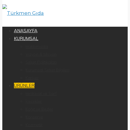
ANASAYFA
KURUMSAL
Hakkımızda
Vizyon & Misyon
Şirket Politikaları
Kurumsal Şirket Bilgileri
Kariyer
ÜRÜNLER
Hırdavat ve Sarf
İçecekler
Kağıt ve Bezler
Konserve
Kozmetik