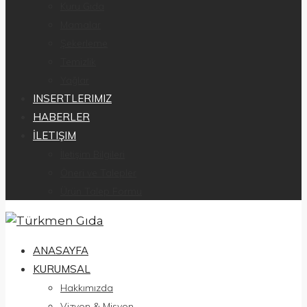
Kuru Gıda
Mamalar
Şekerleme
Temizlik
Yağlar
INSERTLERIMIZ
HABERLER
İLETIŞIM
İletişim Bilgileri
Öneri ve Talepler
Ürün Talep Formu
ANASAYFA
KURUMSAL
Hakkımızda
Vizyon & Misyon