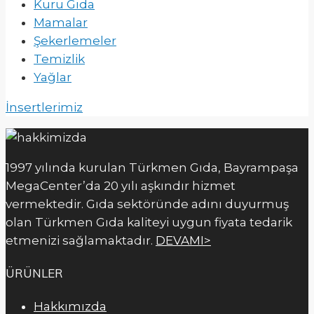
Kuru Gıda
Mamalar
Şekerlemeler
Temizlik
Yağlar
İnsertlerimiz
1997 yılında kurulan Türkmen Gıda, Bayrampaşa
MegaCenter’da 20 yılı aşkındır hizmet
vermektedir. Gıda sektöründe adını duyurmuş
olan Türkmen Gıda kaliteyi uygun fiyata tedarik
etmenizi sağlamaktadır.
DEVAMI>
ÜRÜNLER
Hakkımızda