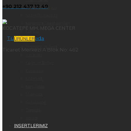
+90 212 437 12 49
Vizyon & Misyon
Şirket Politikaları
Kurumsal Şirket Bilgileri
KOCATEPE MH. MEGA CENTER
Kariyer
ÜRÜNLER
Hırdavat ve Sarf
Ticaret Merkezi A Blok No: 462
İçecekler
Kağıt ve Bezler
Konserve
Kozmetik
Kuru Gıda
Mamalar
Şekerleme
Temizlik
Yağlar
INSERTLERIMIZ