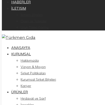
HABERLER
İLETIŞIM
İletişim Bilgileri
Öneri ve Talepler
Ürün Talep Formu
ANASAYFA
KURUMSAL
Hakkımızda
Vizyon & Misyon
Şirket Politikaları
Kurumsal Şirket Bilgileri
Kariyer
ÜRÜNLER
Hırdavat ve Sarf
İçecekler