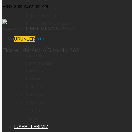
+90 212 437 12 49
Vizyon & Misyon
Şirket Politikaları
Kurumsal Şirket Bilgileri
KOCATEPE MH. MEGA CENTER
Kariyer
ÜRÜNLER
Hırdavat ve Sarf
Ticaret Merkezi A Blok No: 462
İçecekler
Kağıt ve Bezler
Konserve
Kozmetik
Kuru Gıda
Mamalar
Şekerleme
Temizlik
Yağlar
INSERTLERIMIZ