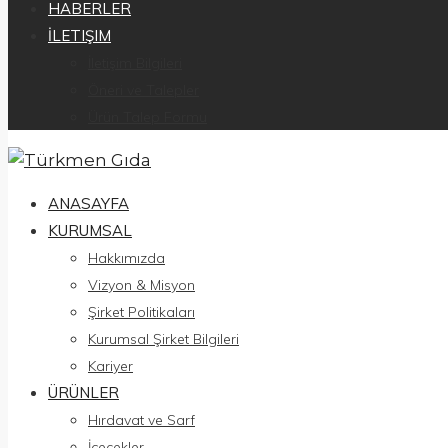
HABERLER
İLETIŞIM
İletişim Bilgileri
Öneri ve Talepler
Ürün Talep Formu
ANASAYFA
KURUMSAL
Hakkımızda
Vizyon & Misyon
Şirket Politikaları
Kurumsal Şirket Bilgileri
Kariyer
ÜRÜNLER
Hırdavat ve Sarf
İçecekler