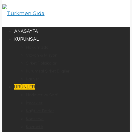
ANASAYFA
KURUMSAL
Hakkımızda
Vizyon & Misyon
Şirket Politikaları
Kurumsal Şirket Bilgileri
Kariyer
ÜRÜNLER
Hırdavat ve Sarf
İçecekler
Kağıt ve Bezler
Konserve
Kozmetik