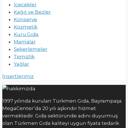
İçecekler
Kağıt ve Bezler
Konserve
Kozmetik
Kuru Gıda
Mamalar
Şekerlemeler
Temizlik
Yağlar
İnsertlerimiz
1997 yılında kurulan Türkmen Gıda, Bayrampaşa
MegaCenter’da 20 yılı aşkındır hizmet
vermektedir. Gıda sektöründe adını duyurmuş
olan Türkmen Gıda kaliteyi uygun fiyata tedarik