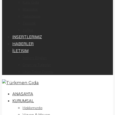
Kuru Gıda
Mamalar
Şekerleme
Temizlik
Yağlar
INSERTLERIMIZ
HABERLER
İLETIŞIM
İletişim Bilgileri
Öneri ve Talepler
Ürün Talep Formu
ANASAYFA
KURUMSAL
Hakkımızda
Vizyon & Misyon