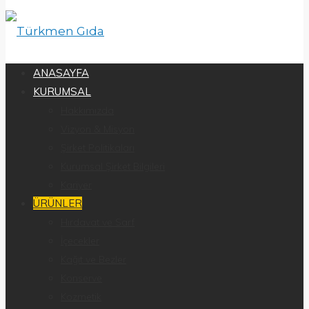
ANASAYFA
KURUMSAL
Hakkımızda
Vizyon & Misyon
Şirket Politikaları
Kurumsal Şirket Bilgileri
Kariyer
ÜRÜNLER
Hırdavat ve Sarf
İçecekler
Kağıt ve Bezler
Konserve
Kozmetik