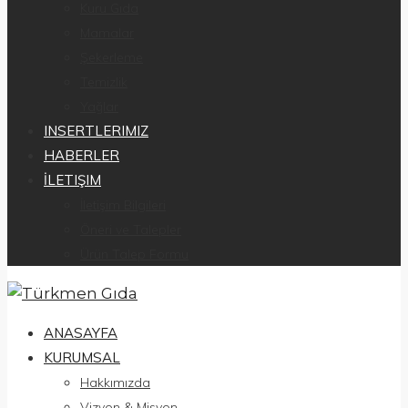
Kuru Gıda
Mamalar
Şekerleme
Temizlik
Yağlar
INSERTLERIMIZ
HABERLER
İLETIŞIM
İletişim Bilgileri
Öneri ve Talepler
Ürün Talep Formu
ANASAYFA
KURUMSAL
Hakkımızda
Vizyon & Misyon