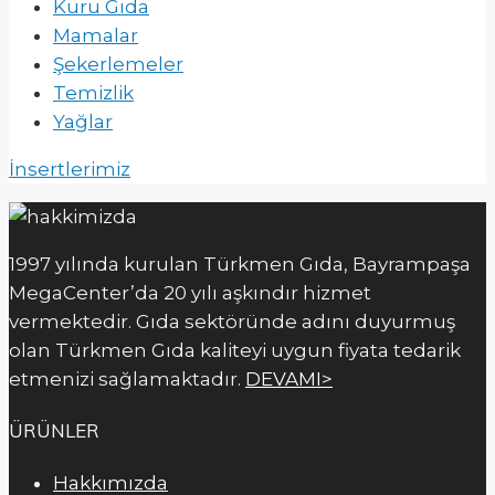
Kuru Gıda
Mamalar
Şekerlemeler
Temizlik
Yağlar
İnsertlerimiz
1997 yılında kurulan Türkmen Gıda, Bayrampaşa
MegaCenter’da 20 yılı aşkındır hizmet
vermektedir. Gıda sektöründe adını duyurmuş
olan Türkmen Gıda kaliteyi uygun fiyata tedarik
etmenizi sağlamaktadır.
DEVAMI>
ÜRÜNLER
Hakkımızda