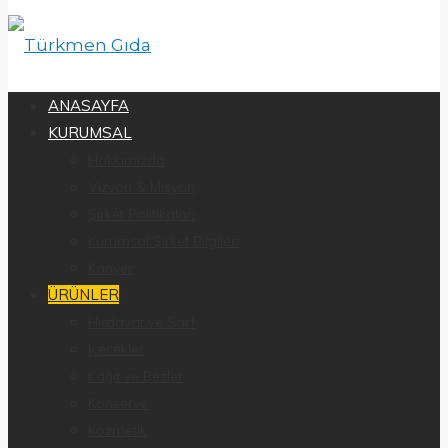
ANASAYFA
KURUMSAL
Hakkımızda
Vizyon & Misyon
Şirket Politikaları
Kurumsal Şirket Bilgileri
Kariyer
ÜRÜNLER
Hırdavat ve Sarf
İçecekler
Kağıt ve Bezler
Konserve
Kozmetik