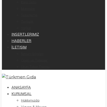
Kuru Gıda
Mamalar
Şekerleme
Temizlik
Yağlar
INSERTLERIMIZ
HABERLER
İLETIŞIM
İletişim Bilgileri
Öneri ve Talepler
Ürün Talep Formu
ANASAYFA
KURUMSAL
Hakkımızda
Vizyon & Misyon