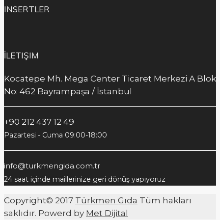
INSERTLER
İLETIŞIM
Kocatepe Mh. Mega Center Ticaret Merkezi A Blok
No: 462 Bayrampaşa / İstanbul
+90 212 437 12 49
Pazartesi - Cuma 09:00-18:00
info@turkmengida.com.tr
24 saat içinde maillerinize geri dönüş yapıyoruz
Copyright© 2017
Türkmen Gıda
Tüm hakları
saklıdır. Powerd by
Met Dijital