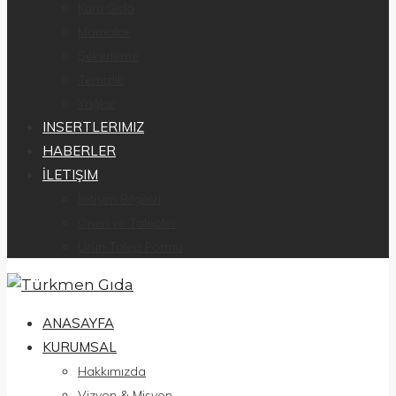
Kuru Gıda
Mamalar
Şekerleme
Temizlik
Yağlar
INSERTLERIMIZ
HABERLER
İLETIŞIM
İletişim Bilgileri
Öneri ve Talepler
Ürün Talep Formu
ANASAYFA
KURUMSAL
Hakkımızda
Vizyon & Misyon