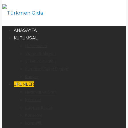
ANASAYFA
KURUMSAL
Hakkımızda
Vizyon & Misyon
Şirket Politikaları
Kurumsal Şirket Bilgileri
Kariyer
ÜRÜNLER
Hırdavat ve Sarf
İçecekler
Kağıt ve Bezler
Konserve
Kozmetik