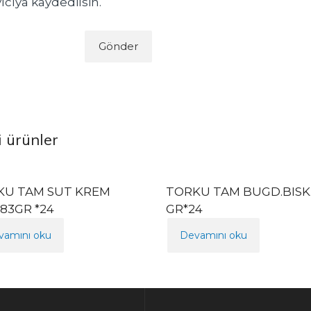
yıcıya kaydedilsin.
li ürünler
KU TAM SUT KREM
TORKU TAM BUGD.BISK. 
.83GR *24
GR*24
vamını oku
Devamını oku