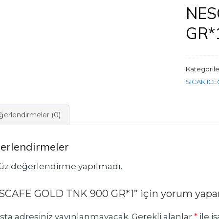
NES
GR*
Kategorile
SICAK IC
erlendirmeler (0)
erlendirmeler
z değerlendirme yapılmadı.
SCAFE GOLD TNK 900 GR*1” için yorum yapan i
sta adresiniz yayınlanmayacak.
Gerekli alanlar
*
ile i