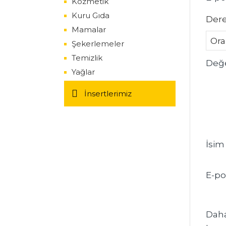
Kozmetik
Kuru Gıda
Der
Mamalar
Şekerlemeler
Temizlik
Değ
Yağlar
İnsertlerimiz
İsi
E-po
Daha