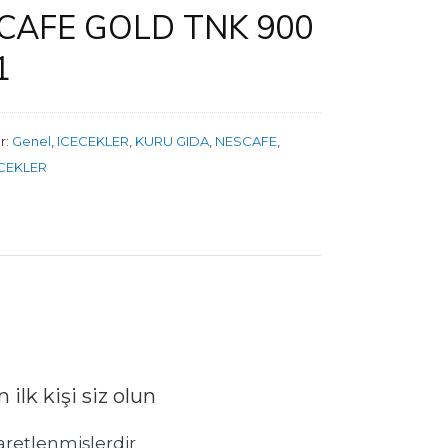
CAFE GOLD TNK 900
1
r:
Genel
,
ICECEKLER
,
KURU GIDA
,
NESCAFE
,
ECEKLER
lk kişi siz olun
şaretlenmişlerdir