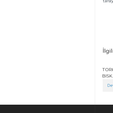
tara
İlgi
TOR
BISK
De