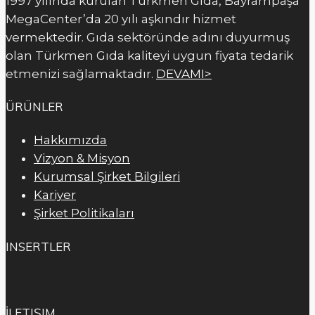
1997 yılında kurulan Türkmen Gıda, Bayrampaşa
MegaCenter’da 20 yılı aşkındır hizmet
vermektedir. Gıda sektöründe adını duyurmuş
olan Türkmen Gıda kaliteyi uygun fiyata tedarik
etmenizi sağlamaktadır.
DEVAMI>
ÜRÜNLER
Hakkımızda
Vizyon & Misyon
Kurumsal Şirket Bilgileri
Kariyer
Şirket Politikaları
INSERTLER
İLETIŞIM