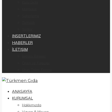
Kuru Gıda
Mamalar
Şekerleme
Temizlik
Yağlar
INSERTLERIMIZ
HABERLER
İLETIŞIM
İletişim Bilgileri
Öneri ve Talepler
Ürün Talep Formu
ANASAYFA
KURUMSAL
Hakkımızda
Vizyon & Misyon