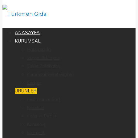
ANASAYFA
KURUMSAL
Hakkımızda
Vizyon & Misyon
Şirket Politikaları
Kurumsal Şirket Bilgileri
Kariyer
ÜRÜNLER
Hırdavat ve Sarf
İçecekler
Kağıt ve Bezler
Konserve
Kozmetik