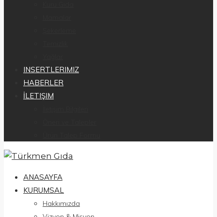
Kuru Gıda
Mamalar
Şekerleme
Temizlik
Yağlar
INSERTLERIMIZ
HABERLER
İLETIŞIM
İletişim Bilgileri
Öneri ve Talepler
Ürün Talep Formu
ANASAYFA
KURUMSAL
Hakkımızda
Vizyon & Misyon