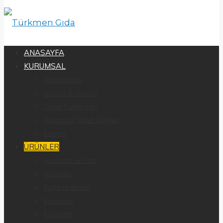
ANASAYFA
KURUMSAL
Hakkımızda
Vizyon & Misyon
Şirket Politikaları
Kurumsal Şirket Bilgileri
Kariyer
ÜRÜNLER
Hırdavat ve Sarf
İçecekler
Kağıt ve Bezler
Konserve
Kozmetik